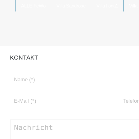
ALLE FeWo
Villa Sandrose
Villa Ilona1
Villa
KONTAKT